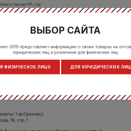
ионы и города РФ, где
а ускоренная авиаперевозка.
учатель при получении
 в регион можно посмотреть
ВЫБОР САЙТА
безопасной транспортировки
ект-2015 представляет информацию о своих товарах на опто
юридических лиц и розничном для физических лиц
димо предварительно
Я ФИЗИЧЕСКОЕ ЛИЦО
ДЛЯ ЮРИДИЧЕСКИХ ЛИ
 менеджером.
ру телефона в заказе.
лей
добное для Вас время по
корпус 1 (м.Орехово)
да, 19, стр. 1