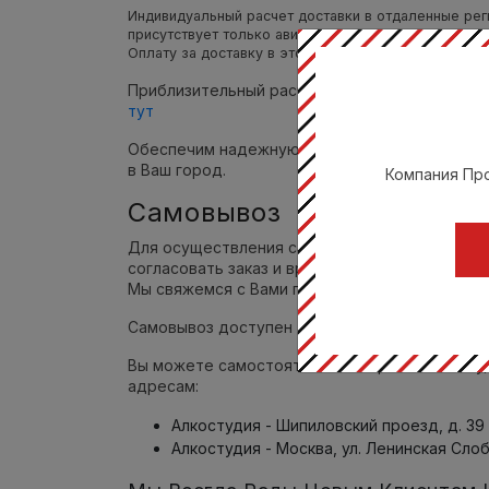
Индивидуальный расчет доставки в отдаленные рег
присутствует только авиасообщения или необходим
Оплату за доставку в этом случае производит пол
Приблизительный расчет стоимости доставки
тут
Обеспечим надежную упаковку товаров для 
в Ваш город.
Компания Про
Самовывоз
Для осуществления самовывоза, Вам необхо
согласовать заказ и время отгрузки с нашим
Мы свяжемся с Вами по указанному Вами номе
Самовывоз доступен для заказов от 2000 руб
Вы можете самостоятельно забрать заказ в у
адресам:
Алкостудия - Шипиловский проезд, д. 39 
Алкостудия - Москва, ул. Ленинская Слобо