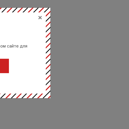
×
вом сайте для
Ц