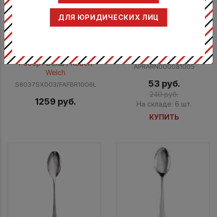
ДЛЯ ЮРИДИЧЕСКИХ ЛИЦ
Ложка десертная 18,4 см,
Ложка для солений
18/10, Fairford (BR)
Ариана / Ariane
Роберт Велш / Robert
APRARN000081005
Welch
53 руб.
S6037SX003/FAFBR1006L
240 руб.
1259 руб.
На складе: 6 шт.
КУПИТЬ