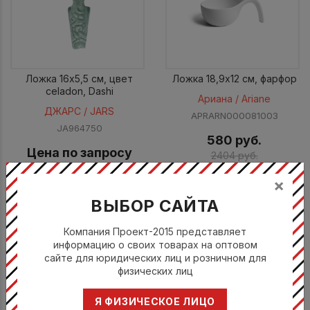
Ложка 16x5,5 см, цвет
Ложка 18,9x12 см, фарфор
celadon, Dashi
Ариана / Ariane
ДЖАРС / JARS
APRARN000081003
JA964750
580 руб.
Цена по запросу
2404 руб.
На складе: 12 шт.
×
КУПИТЬ
ВЫБОР САЙТА
Компания Проект-2015 представляет
информацию о своих товарах на оптовом
сайте для юридических лиц и розничном для
физических лиц
Я ФИЗИЧЕСКОЕ ЛИЦО