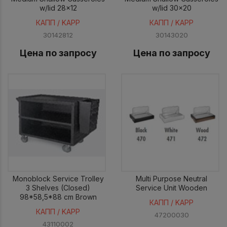
w/lid 28x12
w/lid 30x20
КАПП / KAPP
КАПП / KAPP
30142812
30143020
Цена по запросу
Цена по запросу
Monoblock Service Trolley
Multi Purpose Neutral
3 Shelves (Closed)
Service Unit Wooden
98*58,5*88 cm Brown
КАПП / KAPP
КАПП / KAPP
47200030
43110002