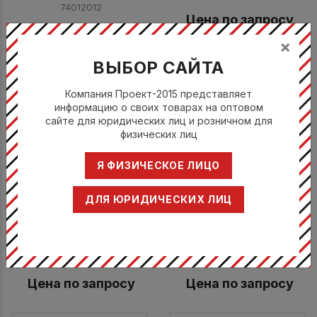
74012012
Цена по запросу
Цена по запросу
×
ВЫБОР САЙТА
Компания Проект-2015 представляет
информацию о своих товарах на оптовом
сайте для юридических лиц и розничном для
физических лиц
Я ФИЗИЧЕСКОЕ ЛИЦО
ДЛЯ ЮРИДИЧЕСКИХ ЛИЦ
GN 2/4 комплект для
GN 2/4 комплект для
охлаждения Белый
охлаждения Черный
КАПП / KAPP
КАПП / KAPP
54140204
54040204
Цена по запросу
Цена по запросу