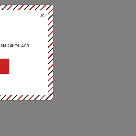
×
вом сайте для
Ц