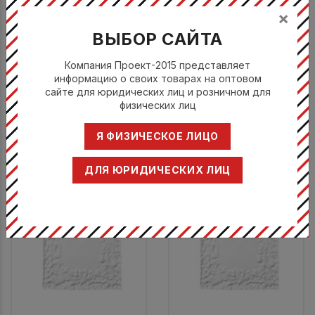
×
ВЫБОР САЙТА
Компания Проект-2015 представляет
Блюдо квадратное 15X15
Блюдо квадратное 15X15
информацию о своих товарах на оптовом
см (без глазури)
см (с глазурью)
сайте для юридических лиц и розничном для
физических лиц
Сумисура / Sumisura
Сумисура / Sumisura
MAT.09
MAT.09.S
Я ФИЗИЧЕСКОЕ ЛИЦО
Цена по запросу
Цена по запросу
ДЛЯ ЮРИДИЧЕСКИХ ЛИЦ