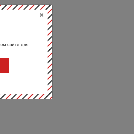
×
вом сайте для
Ц