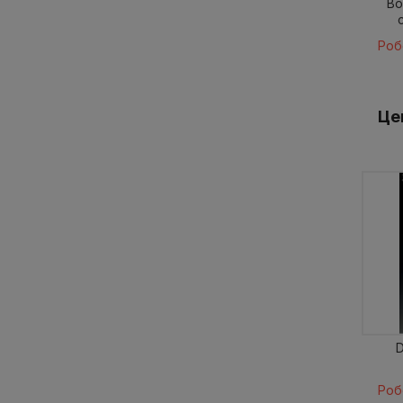
Bo
Роб
Це
D
Роб