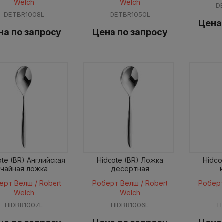
Welch
Welch
D
DETBR1008L
DETBR1050L
Цена
на по запросу
Цена по запросу
ote (BR) Английская
Hidcote (BR) Ложка
Hidco
чайная ложка
десертная
ерт Велш / Robert
Роберт Велш / Robert
Роберт
Welch
Welch
HIDBR1007L
HIDBR1006L
H