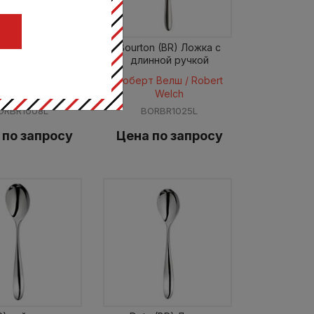
Ц
on (BR) Ложка
Bourton (BR) Ложка с
кофейная
длинной ручкой
 Велш / Robert
Роберт Велш / Robert
Welch
Welch
ORBR1008L
BORBR1025L
 по запросу
Цена по запросу