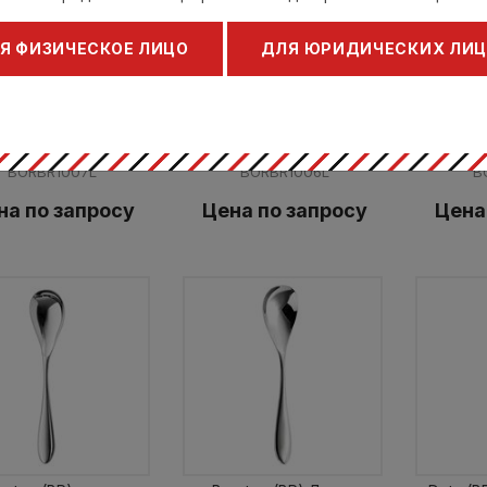
Я ФИЗИЧЕСКОЕ ЛИЦО
ДЛЯ ЮРИДИЧЕСКИХ ЛИ
ton (BR) Английская
Bourton (BR) Ложка
Bourt
чайная ложка
десертная
ерт Велш / Robert
Роберт Велш / Robert
Роберт
Welch
Welch
BORBR1007L
BORBR1006L
B
на по запросу
Цена по запросу
Цена