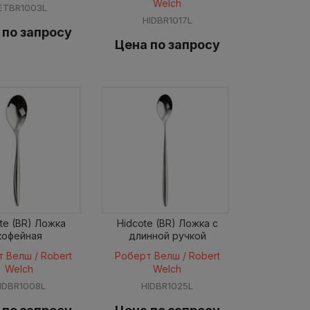
Welch
ETBR1003L
HIDBR1017L
 по запросу
Цена по запросу
te (BR) Ложка
Hidcote (BR) Ложка с
кофейная
длинной ручкой
 Велш / Robert
Роберт Велш / Robert
Welch
Welch
IDBR1008L
HIDBR1025L