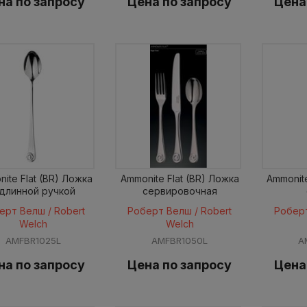
на по запросу
Цена по запросу
Цена
ite Flat (BR) Ложка
Ammonite Flat (BR) Ложка
Ammonite
 длинной ручкой
сервировочная
ерт Велш / Robert
Роберт Велш / Robert
Роберт
Welch
Welch
AMFBR1025L
AMFBR1050L
A
на по запросу
Цена по запросу
Цена