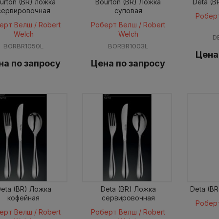
urton (BR) ложка
Bourton (BR) Ложка
Deta (B
сервировочная
суповая
Роберт
ерт Велш / Robert
Роберт Велш / Robert
Welch
Welch
D
BORBR1050L
BORBR1003L
Цена
на по запросу
Цена по запросу
eta (BR) Ложка
Deta (BR) Ложка
Deta (B
кофейная
сервировочная
Роберт
ерт Велш / Robert
Роберт Велш / Robert