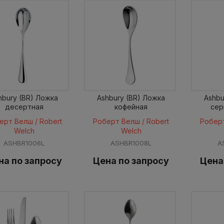
hbury (BR) Ложка
Ashbury (BR) Ложка
Ashbu
десертная
кофейная
сер
ерт Велш / Robert
Роберт Велш / Robert
Роберт
Welch
Welch
ASHBR1006L
ASHBR1008L
A
на по запросу
Цена по запросу
Цена