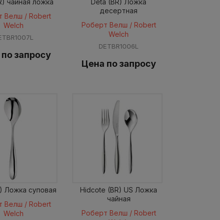
R) чайная ложка
Deta (BR) Ложка
десертная
 Велш / Robert
Роберт Велш / Robert
Welch
Welch
ETBR1007L
DETBR1006L
 по запросу
Цена по запросу
R) Ложка суповая
Hidcote (BR) US Ложка
чайная
 Велш / Robert
Роберт Велш / Robert
Welch