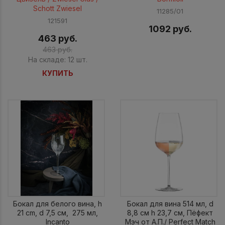
Schott Zwiesel
11285/01
121591
1092 руб.
463 руб.
463 руб.
На складе: 12 шт.
КУПИТЬ
Бокал для белого вина, h
Бокал для вина 514 мл, d
21 сm, d 7,5 см, 275 мл,
8,8 см h 23,7 см, Пёфект
Incanto
Мэч от А.П./ Perfect Мatch