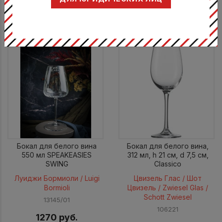
На складе: 409 шт.
КУПИТЬ
Бокал для белого вина
Бокал для белого вина,
550 мл SPEAKEASIES
312 мл, h 21 см, d 7,5 см,
SWING
Classico
Луиджи Бормиоли / Luigi
Цвизель Глас / Шот
Bormioli
Цвизель / Zwiesel Glas /
Schott Zwiesel
13145/01
106221
1270 руб.