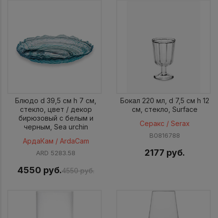
Блюдо d 39,5 см h 7 см,
Бокал 220 мл, d 7,5 см h 12
стекло, цвет / декор
cм, стекло, Surface
бирюзовый с белым и
Серакс / Serax
черным, Sea urchin
B0816788
АрдаКам / ArdaCam
2177 руб.
ARD 5283.58
4550 руб.
4550 руб.