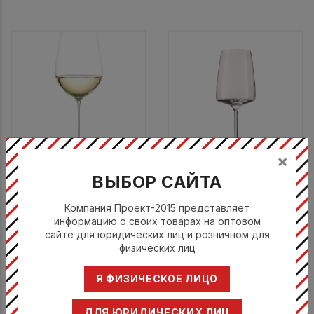
×
Бокал для белого вина 517
Бокал для белого вина 535
ВЫБОР САЙТА
мл, d 8,9 см h 23,7 см,
мл, h 23,6 см, d 8,8 см,
Move
Sensa
Компания Проект-2015 представляет
информацию о своих товарах на оптовом
Цвизель Глас / Шот
Цвизель Глас / Шот
сайте для юридических лиц и розничном для
Цвизель / Zwiesel Glas /
Цвизель / Zwiesel Glas /
физических лиц
Schott Zwiesel
Schott Zwiesel
124191
120 586
Я ФИЗИЧЕСКОЕ ЛИЦО
2717 руб.
866 руб.
866 руб.
ДЛЯ ЮРИДИЧЕСКИХ ЛИЦ