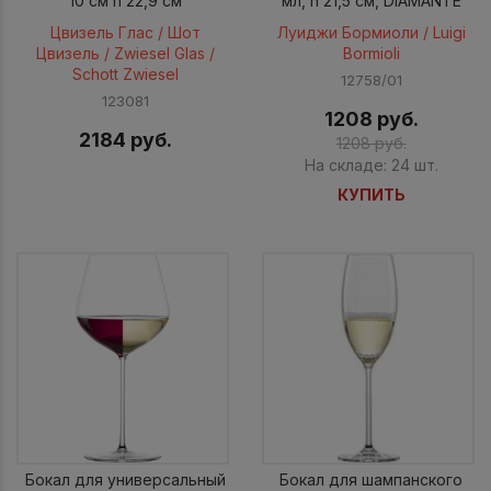
10 см h 22,9 см
мл, h 21,5 см, DIAMANTE
Цвизель Глас / Шот
Луиджи Бормиоли / Luigi
Цвизель / Zwiesel Glas /
Bormioli
Schott Zwiesel
12758/01
123081
1208 руб.
2184 руб.
1208 руб.
На складе: 24 шт.
КУПИТЬ
Бокал для универсальный
Бокал для шампанского