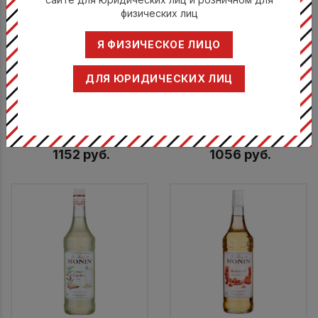
физических лиц
Я ФИЗИЧЕСКОЕ ЛИЦО
Сироп «Земляника»
ДЛЯ ЮРИДИЧЕСКИХ ЛИЦ
Сироп «Имбирный пряник»
«Монин», стекло, 1л
«Монин», стекло, 1л
Монин / Monin
Монин / Monin
SMONN0-000168
SMONN0-000244
1152 руб.
1056 руб.