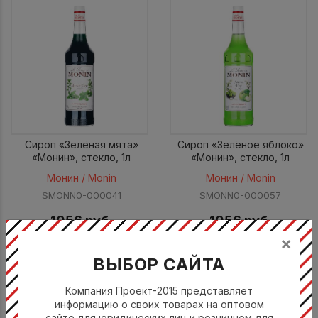
Сироп «Зелёная мята»
Сироп «Зелёное яблоко»
«Монин», стекло, 1л
«Монин», стекло, 1л
Монин / Monin
Монин / Monin
SMONN0-000041
SMONN0-000057
1056 руб.
1056 руб.
×
ВЫБОР САЙТА
Компания Проект-2015 представляет
информацию о своих товарах на оптовом
сайте для юридических лиц и розничном для