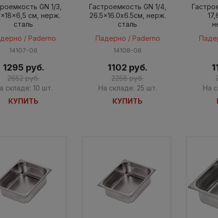
роемкость GN 1/3,
Гастроемкость GN 1/4,
Гастрое
5x18x6,5 см, нерж.
26.5x16.0x6.5см, нерж.
17
сталь
сталь
н
дерно / Paderno
Падерно / Paderno
Паде
14107-06
14108-06
1295 руб.
1102 руб.
1
2652 руб.
2258 руб.
а складе: 10 шт.
На складе: 25 шт.
На с
КУПИТЬ
КУПИТЬ