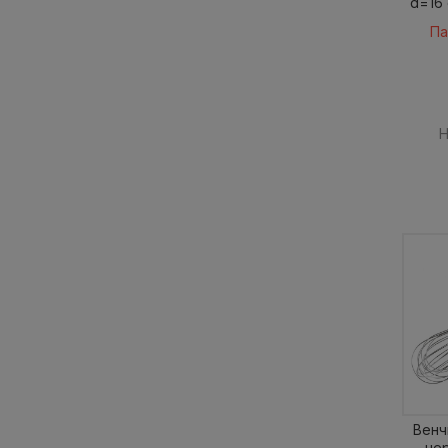
d=16 
Па
Н
Венчи
нер