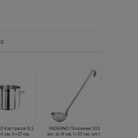
92
O Кастрюля 8,5
PADERNO Половник 200
24 см, h=21 см,
мл, d=9 см, l=33 см, н/ст.