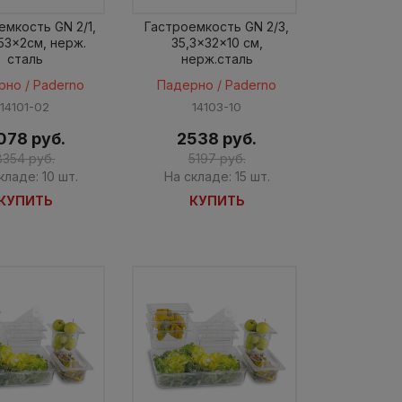
емкость GN 2/1,
Гастроемкость GN 2/3,
53x2см, нерж.
35,3x32x10 см,
сталь
нерж.cталь
рно / Paderno
Падерно / Paderno
14101-02
14103-10
078 руб.
2538 руб.
8354 руб.
5197 руб.
кладе: 10 шт.
На складе: 15 шт.
КУПИТЬ
КУПИТЬ