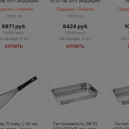
см, н/ст (индукция)
d=20 см, н/ст (индукция)
н
дерно / Paderno
Падерно / Paderno
Паде
11108-16
11108-20
6871 руб.
8424 руб.
1
14558 руб.
17869 руб.
а складе: 6 шт.
На складе: 4 шт.
На 
КУПИТЬ
КУПИТЬ
к, 11 спиц, L 40 см,
Гастроемкость GN 1/1,
Гастро
ж. сталь, ручка -
53.0x32.5x15 см, нерж.
53.0x32