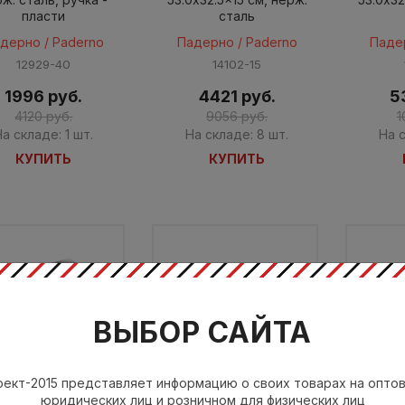
пласти
сталь
дерно / Paderno
Падерно / Paderno
Паде
12929-40
14102-15
1996 руб.
4421 руб.
5
4120 руб.
9056 руб.
1
На складе: 1 шт.
На складе: 8 шт.
На с
КУПИТЬ
КУПИТЬ
ВЫБОР САЙТА
ект-2015 представляет информацию о своих товарах на опто
юридических лиц и розничном для физических лиц
роемкость GN 1/2,
Гастроемкость GN 1/3,
Гастро