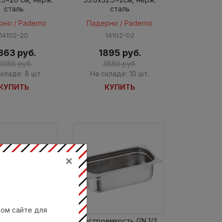
сталь
сталь
рно / Paderno
Падерно / Paderno
14102-20
14102-02
363 руб.
1895 руб.
0986 руб.
3880 руб.
кладе: 8 шт.
На складе: 10 шт.
КУПИТЬ
КУПИТЬ
×
вом сайте для
емкость GN 1/3,
Гастроемкость GN 1/3,