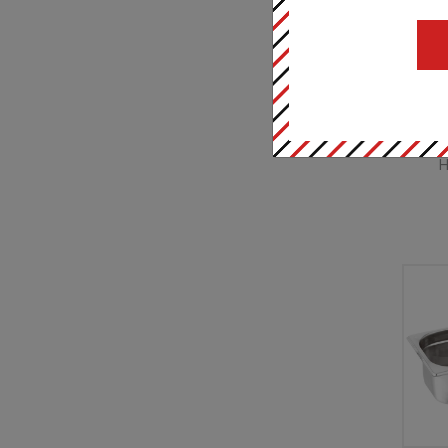
32,
Па
Н