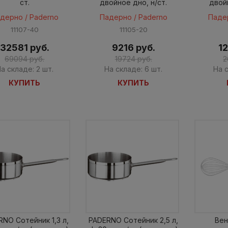
ст.
двойное дно, н/ст.
двой
дерно / Paderno
Падерно / Paderno
Паде
11107-40
11105-20
32581 руб.
9216 руб.
12
69094 руб.
19724 руб.
2
а складе: 2 шт.
На складе: 6 шт.
На с
КУПИТЬ
КУПИТЬ
NO Сотейник 1,3 л,
PADERNO Сотейник 2,5 л,
Вен