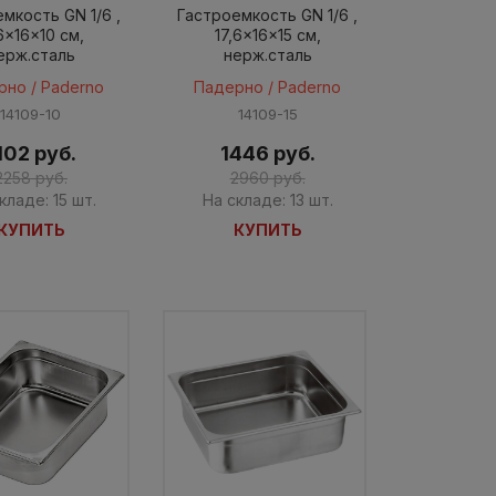
мкость GN 1/6 ,
Гастроемкость GN 1/6 ,
,6x16x10 cм,
17,6x16x15 cм,
ерж.cталь
нерж.cталь
рно / Paderno
Падерно / Paderno
14109-10
14109-15
102 руб.
1446 руб.
2258 руб.
2960 руб.
кладе: 15 шт.
На складе: 13 шт.
КУПИТЬ
КУПИТЬ