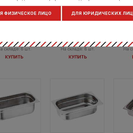
5x26,5x2 см, нерж.
32,5x18x10 см, нерж.
32,5x1
сталь
сталь
Я ФИЗИЧЕСКОЕ ЛИЦО
ДЛЯ ЮРИДИЧЕСКИХ ЛИ
дерно / Paderno
Падерно / Paderno
Паде
14105-02
14107-10
1126 руб.
1499 руб.
2
2302 руб.
3072 руб.
а складе: 6 шт.
На складе: 8 шт.
На с
КУПИТЬ
КУПИТЬ