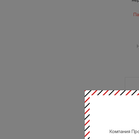
Па
Компания Про
Гаст