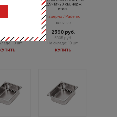
8x15 см, нерж.
32,5x18x20 см, нерж.
сталь
сталь
Ц
рно / Paderno
Падерно / Paderno
14107-15
14107-20
012 руб.
2590 руб.
4120 руб.
5305 руб.
кладе: 10 шт.
На складе: 10 шт.
КУПИТЬ
КУПИТЬ