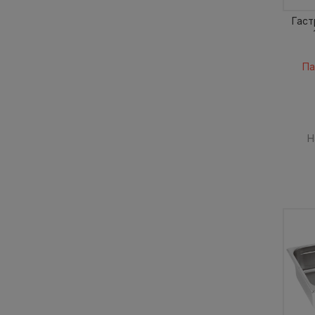
Гаст
Па
Н