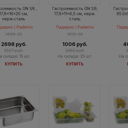
роемкость GN 1/6 ,
Гастроемкость GN 1/9,
Гастро
17,6x16x20 cм,
17,6x11x6,5 cм, нерж.
65.0x
нерж.cталь
сталь
дерно / Paderno
Падерно / Paderno
Паде
14109-20
14110-06
2698 руб.
1006 руб.
4
5527 руб.
2062 руб.
а складе: 15 шт.
На складе: 25 шт.
На с
КУПИТЬ
КУПИТЬ