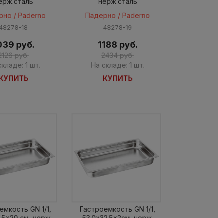
ерж.cталь
нерж.cталь
рно / Paderno
Падерно / Paderno
48278-18
48278-19
039 руб.
1188 руб.
2126 руб.
2434 руб.
складе: 1 шт.
На складе: 1 шт.
КУПИТЬ
КУПИТЬ
емкость GN 1/1,
Гастроемкость GN 1/1,
.5x20 см, нерж.
53.0x32.5x2см, нерж.