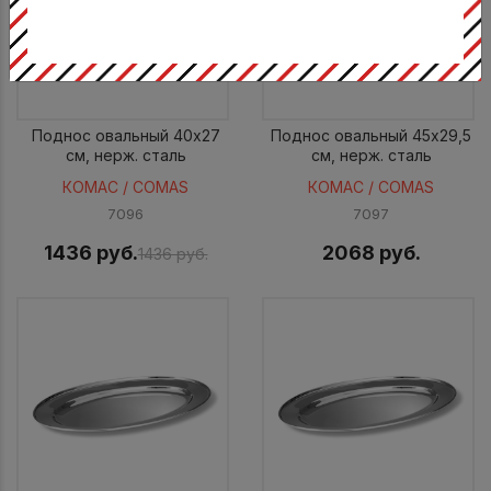
Поднос овальный 40x27
Поднос овальный 45x29,5
см, нерж. сталь
см, нерж. сталь
КОМАС / COMAS
КОМАС / COMAS
7096
7097
1436 руб.
2068 руб.
1436 руб.